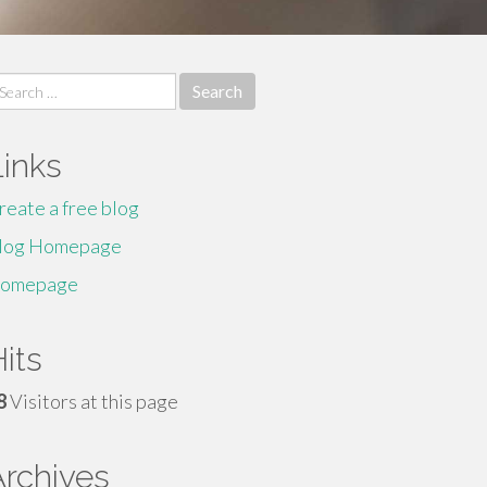
earch
r:
Links
reate a free blog
log Homepage
omepage
its
8
Visitors at this page
Archives