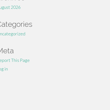
ugust 2026
Categories
ncategorized
Meta
eport This Page
og in