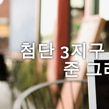
첨단 3지구
준 그