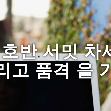
 호반 서밋 차
리고 품격 을 